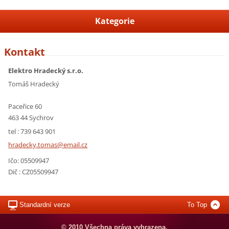
Kategorie
Kontakt
Elektro Hradecký s.r.o.
Tomáš Hradecký
Paceřice 60
463 44 Sychrov
tel : 739 643 901
hradecky
.tomas@e
mail.cz
Ičo: 05509947
Dič : CZ05509947
Standardní verze
To Top
© 2010 Všechna práva vyhrazena.