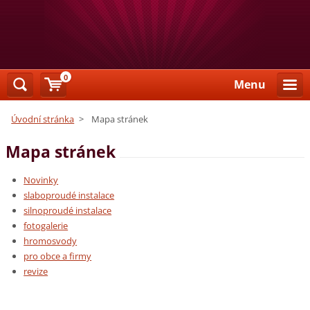
0
Menu
Úvodní stránka
>
Mapa stránek
Mapa stránek
Novinky
slaboproudé instalace
silnoproudé instalace
fotogalerie
hromosvody
pro obce a firmy
revize